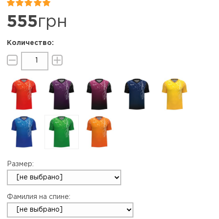


555
грн
Размер:
Фамилия на спине: