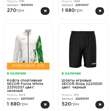
1181
1463
19210101
22310107
270
грн
1 680
грн
КОМАНДАМ -20%
В НАЛИЧИИ
В НАЛИЧИИ
Кофта спортивная
Шорты игровые
SECO® Forza White
SECO® Rioja 22200101
22310207 цвет:
цвет: черный
зеленый
1473
1311
22310207
22200101
1 680
грн
520
грн