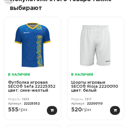
выбирают
В НАЛИЧИИ
В НАЛИЧИИ
Футболка игровая
Шорты игровые
SECO® Sefa 22225352
SECO® Rioja 22200110
цвет: сине-желтый
цвет: белый
1933
1317
22225352
22200110
555
грн
520
грн