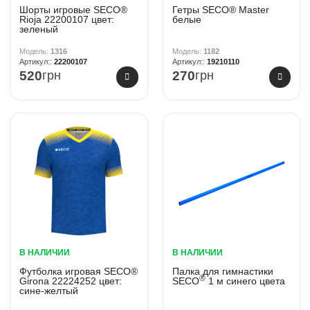
Шорты игровые SECO®
Гетры SECO® Master
Rioja 22200107 цвет:
белые
зеленый
1316
1182
22200107
19210110
520
грн
270
грн
В НАЛИЧИИ
В НАЛИЧИИ
Футболка игровая SECO®
Палка для гимнастики
®
Girona 22224252 цвет:
SECO
1 м синего цвета
сине-желтый