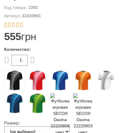
1393
22220801


555
грн
Размер: