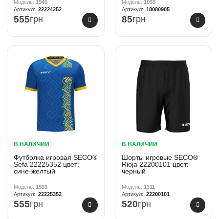
1940
1055
22224252
18080905
555
грн
85
грн
В НАЛИЧИИ
В НАЛИЧИИ
Футболка игровая SECO®
Шорты игровые SECO®
Sefa 22225352 цвет:
Rioja 22200101 цвет:
сине-желтый
черный
1933
1311
22225352
22200101
555
грн
520
грн