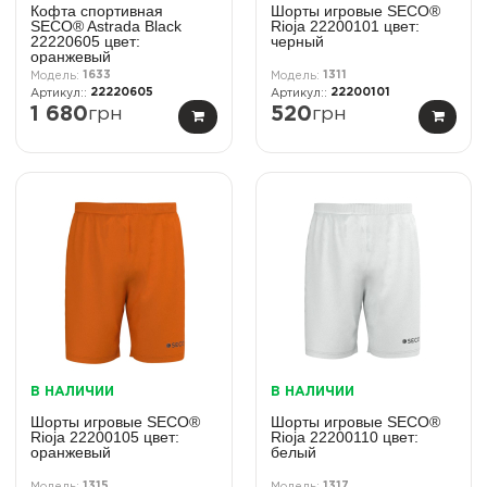
Кофта спортивная
Шорты игровые SECO®
SECO® Astrada Black
Rioja 22200101 цвет:
22220605 цвет:
черный
оранжевый
1633
1311
22220605
22200101
1 680
грн
520
грн
В НАЛИЧИИ
В НАЛИЧИИ
Шорты игровые SECO®
Шорты игровые SECO®
Rioja 22200105 цвет:
Rioja 22200110 цвет:
оранжевый
белый
1315
1317