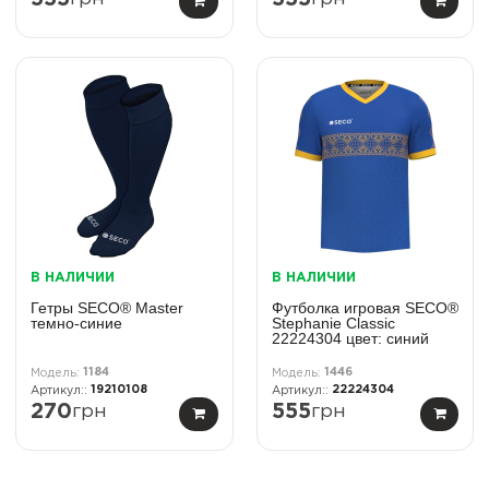
В НАЛИЧИИ
В НАЛИЧИИ
Гетры SECO® Master
Футболка игровая SECO®
темно-синие
Stephanie Classic
22224304 цвет: синий
1184
1446
19210108
22224304
270
грн
555
грн