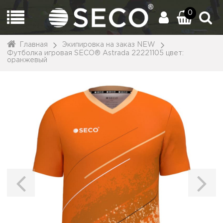
0
Главная
Экипировка на заказ NEW
Футболка игровая SECO® Astrada 22221105 цвет:
оранжевый