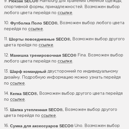
Рюкзак SECO®
9.
Hamburg для хранения сменной одежды,
спортивной формы, принадлежностей. Возможен выбор
любого цвета перейдя по
ссылке
.
Футболка Поло SECO®
.
10.
Возможен выбор любого цвета
перейдя по
ссылке
.
Шорты повседневные SECO®
.
11.
Возможен выбор другого
цвета прейдя по
ссылке
.
Манишка тренировочная SECO®
12.
Fina. Возможен выбор
любого цвета перейдя по
ссылке
.
Шарф командный
13.
двусторонний по индивидуальному
дизайну. Подробную информацию можно узнать перейдя
по
ссылке
.
Кепка SECO®.
14.
Возможен выбор другого цвета перейдя
по
ссылке
.
Шапка утепленная SECO®.
15.
Возможен выбор другого
цвета перейдя по
ссылке
.
Сумка для аксессуаров SECO®
16.
Uno. Возможен выбор