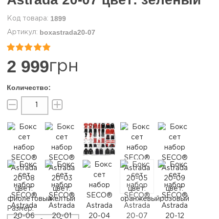
1899
boxastrada20-07


2 999
грн
Размер: