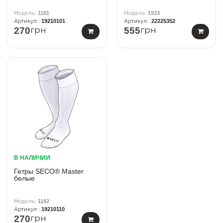
1181
1933
19210101
22225352
270
555
грн
грн
В НАЛИЧИИ
Гетры SECO® Master
белые
1182
19210110
270
грн