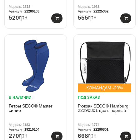
1313
1933
22200103
22225352
520
грн
555
грн
КОМАНДАМ -20%
В НАЛИЧИИ
ПОД ЗАКАЗ
Гетры SECO® Master
Рюкзак SECO® Hamburg
синие
22290801 цвет: черный
1183
1774
19210104
22290801
270
грн
668
грн