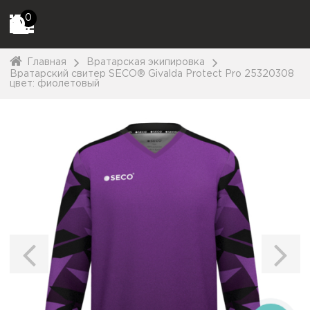
0
Главная
Вратарская экипировка
Вратарский свитер SECO® Givalda Protect Pro 25320308
цвет: фиолетовый