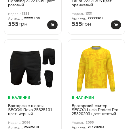
Lightning 22221509 цвет:
Laura 22221305 цвет:
розовый
оранжевый
1358
1331
22221509
22221305
555
грн
555
грн
В НАЛИЧИИ
В НАЛИЧИИ
Вратарские шорты
Вратарский свитер
SECO® Rexo 25325101
SECO® Lucia Protect Pro
цвет: черный
25320203 цвет: желтый
2086
2055
25325101
25320203