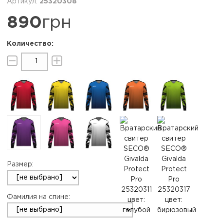
25320308
890
грн
Размер:
Фамилия на спине: