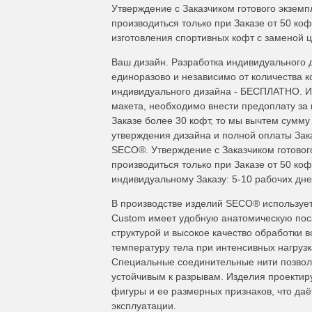
Утверждение с Заказчиком готового экзем
производиться только при Заказе от 50 к
изготовления спортивных кофт с заменой цв
Ваш дизайн. Разработка индивидуального 
единоразово и независимо от количества ко
индивидуального дизайна - БЕСПЛАТНО. Из
макета, необходимо внести предоплату за 
Заказе более 30 кофт, то мы вычтем сумму
утверждения дизайна и полной оплаты Зак
SECO®. Утверждение с Заказчиком готовог
производиться только при Заказе от 50 ко
индивидуальному Заказу: 5-10 рабочих дней
В производстве изделий SECO® используе
Custom имеет удобную анатомическую поса
структурой и высокое качество обработки 
температуру тела при интенсивных нагрузк
Специальные соединительные нити позволя
устойчивым к разрывам. Изделия проектир
фигуры и ее размерных признаков, что даё
эксплуатации.