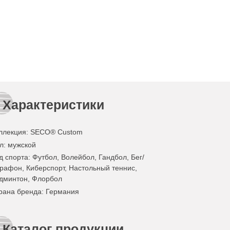
Характеристики
ллекция
: SECO® Custom
л
: мужской
д спорта
: Футбол, Волейбол, Гандбол, Бег/
рафон, Киберспорт, Настольный теннис,
дминтон, Флорбол
рана бренда
: Германия
Каталог продукции