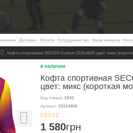
несение
Доставка
Оплата
Сотрудничество
Наши клиенты
Конт
Кофта спортивная SECO® Custom 25314800 цвет: микс (коротк
В НАЛИЧИИ
Кофта спортивная SEC
цвет: микс (короткая м
2242
25314800


1 580
грн