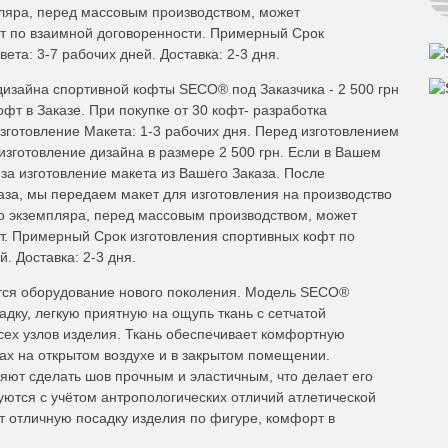
пляра, перед массовым производством, может
офт по взаимной договоренности. Примерный Срок
ета: 3-7 рабочих дней. Доставка: 2-3 дня.
дизайна спортивной кофты SECO® под Заказчика - 2 500 грн
фт в Заказе. При покупке от 30 кофт- разработка
готовление Макета: 1-3 рабочих дня. Перед изготовлением
изготовление дизайна в размере 2 500 грн. Если в Вашем
 за изготовление макета из Вашего Заказа. После
аза, мы передаем макет для изготовления на производство
о экземпляра, перед массовым производством, может
фт. Примерный Срок изготовления спортивных кофт по
. Доставка: 2-3 дня.
тся оборудование нового поколения. Модель SECO®
дку, легкую приятную на ощупь ткань с сетчатой
всех узлов изделия. Ткань обеспечивает комфортную
ах на открытом воздухе и в закрытом помещении.
ют сделать шов прочным и эластичным, что делает его
уются с учётом антропологических отличий атлетической
т отличную посадку изделия по фигуре, комфорт в