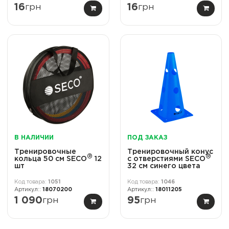
16
грн
16
грн
В НАЛИЧИИ
ПОД ЗАКАЗ
Тренировочные
Тренировочный конус
®
®
кольца 50 см SECO
12
с отверстиями SECO
шт
32 см синего цвета
1051
1046
18070200
18011205
1 090
грн
95
грн