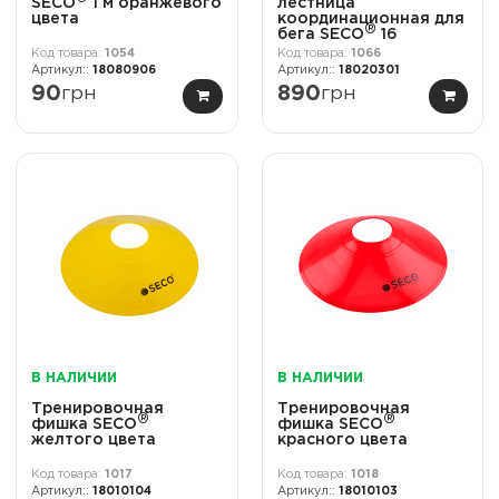
SECO
1 м оранжевого
лестница
цвета
координационная для
®
бега SECO
16
ступеней 8 м
1054
1066
оранжевого цвета
18080906
18020301
90
грн
890
грн
В НАЛИЧИИ
В НАЛИЧИИ
Тренировочная
Тренировочная
®
®
фишка SECO
фишка SECO
желтого цвета
красного цвета
1017
1018
18010104
18010103