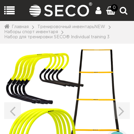
0
Главная
Тренировочный инвентарьNEW
Наборы спорт инвентаря
Набор для тренировки SECO® Individual training 3