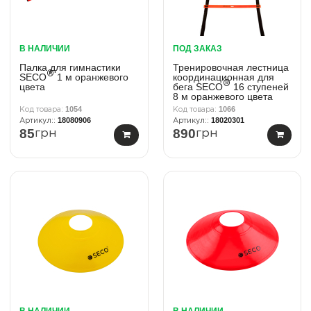
В НАЛИЧИИ
ПОД ЗАКАЗ
Палка для гимнастики
Тренировочная лестница
®
SECO
1 м оранжевого
координационная для
®
цвета
бега SECO
16 ступеней
8 м оранжевого цвета
1054
1066
18080906
18020301
85
890
грн
грн