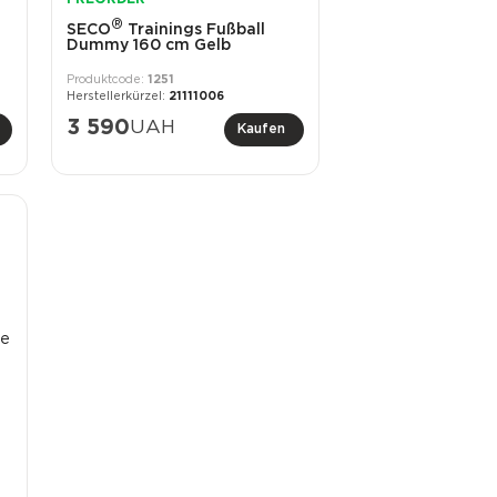
®
SECO
Trainings Fußball
Dummy 160 cm Gelb
1251
21111006
3 590
UAH
Kaufen