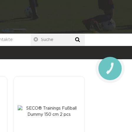
ntakte
CALL
BUTTON