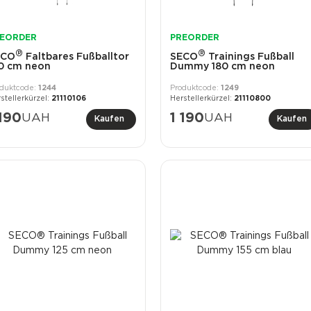
EORDER
PREORDER
®
®
ECO
Faltbares Fußballtor
SECO
Trainings Fußball
0 cm neon
Dummy 180 cm neon
1244
1249
21110106
21110800
 190
UAH
1 190
UAH
Kaufen
Kaufen