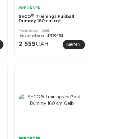
PREORDER
®
SECO
Trainings Fußball
Dummy 180 cm rot
1245
21110402
2 559
UAH
Kaufen
PREORDER