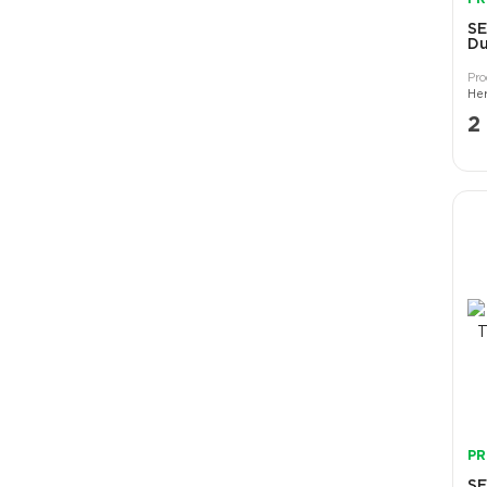
S
Du
2
PR
S