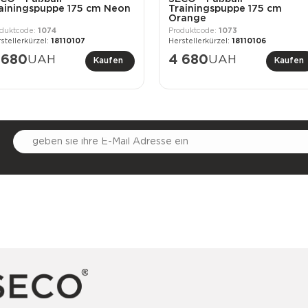
ainingspuppe 175 cm Neon
Trainingspuppe 175 cm
Orange
1074
1073
18110107
18110106
 680
UAH
4 680
UAH
Kaufen
Kaufen