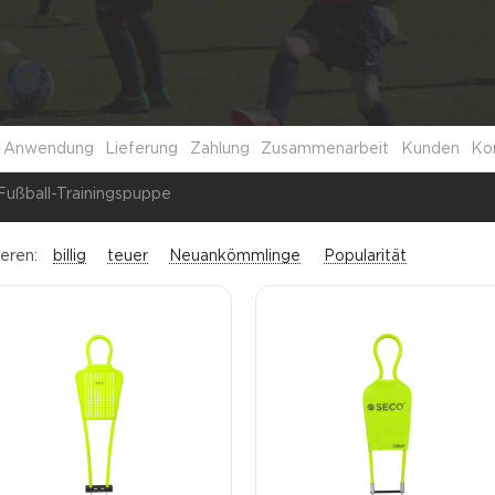
Anwendung
Lieferung
Zahlung
Zusammenarbeit
Kunden
Ko
Fußball-Trainingspuppe
ieren:
billig
teuer
Neuankömmlinge
Popularität