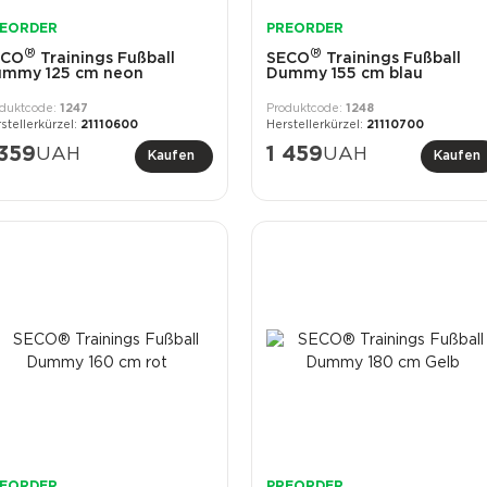
EORDER
PREORDER
®
®
ECO
Trainings Fußball
SECO
Trainings Fußball
mmy 125 cm neon
Dummy 155 cm blau
1247
1248
21110600
21110700
 359
UAH
1 459
UAH
Kaufen
Kaufen
EORDER
PREORDER