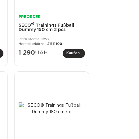
PREORDER
®
SECO
Trainings Fußball
Dummy 150 cm 2 pcs
1252
21111100
1 290
UAH
Kaufen