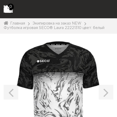
0
Главная
Экипировка на заказ NEW
Футболка игровая SECO® Laura 22221310 цвет: белый