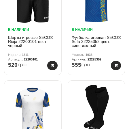
В НАЛИЧИИ
В НАЛИЧИИ
Шорты игровые SECO®
Футболка игровая SECO®
Rioja 22200101 цвет:
Sefa 22225352 цвет:
черный
сине-желтый
1311
1933
22200101
22225352
520
555
грн
грн