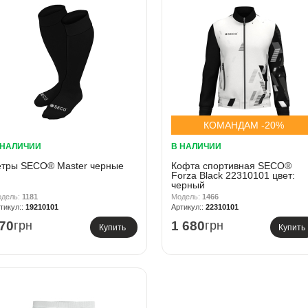
КОМАНДАМ -20%
 НАЛИЧИИ
В НАЛИЧИИ
етры SECO® Master черные
Кофта спортивная SECO®
Forza Black 22310101 цвет:
черный
1181
1466
19210101
22310101
70
грн
1 680
грн
Купить
Купить