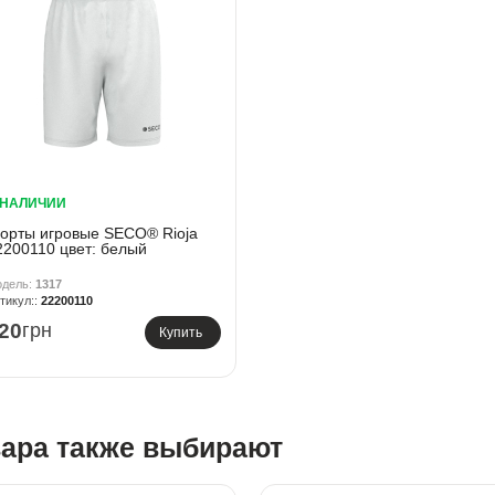
 НАЛИЧИИ
орты игровые SECO® Rioja
2200110 цвет: белый
1317
22200110
20
грн
Купить
вара также выбирают