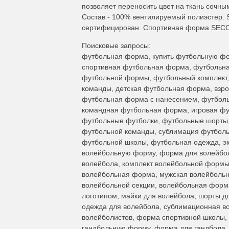
позволяет переносить цвет на ткань сочны
Состав - 100% вентилируемый полиэстер. 
сертифицирован. Спортивная форма SECO® 
Поисковые запросы:
футбольная форма, купить футбольную фо
спортивная футбольная форма, футбольная
футбольной формы, футбольный комплект
команды, детская футбольная форма, взр
футбольная форма с нанесением, футбол
командная футбольная форма, игровая ф
футбольные футболки, футбольные шорты,
футбольной команды, сублимация футболь
футбольной школы, футбольная одежда, эк
волейбольную форму, форма для волейбол
волейбола, комплект волейбольной формы
волейбольная форма, мужская волейболь
волейбольной секции, волейбольная форм
логотипом, майки для волейбола, шорты д
одежда для волейбола, сублимационная в
волейболистов, форма спортивной школы,
гандбольную форму, форма для гандбола, 