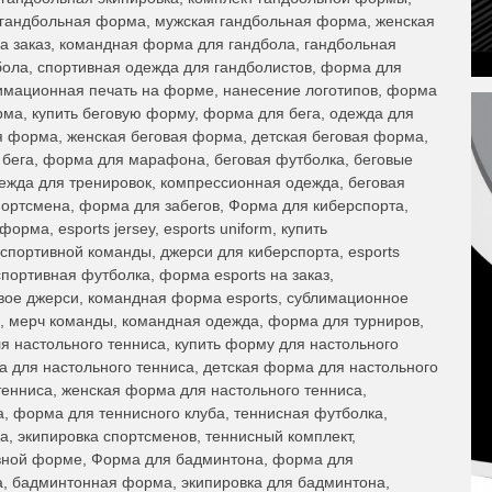
 гандбольная форма, мужская гандбольная форма, женская
 заказ, командная форма для гандбола, гандбольная
ола, спортивная одежда для гандболистов, форма для
имационная печать на форме, нанесение логотипов, форма
рма, купить беговую форму, форма для бега, одежда для
ая форма, женская беговая форма, детская беговая форма,
я бега, форма для марафона, беговая футболка, беговые
дежда для тренировок, компрессионная одежда, беговая
портсмена, форма для забегов, Форма для киберспорта,
рма, esports jersey, esports uniform, купить
портивной команды, джерси для киберспорта, esports
спортивная футболка, форма esports на заказ,
вое джерси, командная форма esports, сублимационное
, мерч команды, командная одежда, форма для турниров,
я настольного тенниса, купить форму для настольного
а для настольного тенниса, детская форма для настольного
тенниса, женская форма для настольного тенниса,
, форма для теннисного клуба, теннисная футболка,
а, экипировка спортсменов, теннисный комплект,
вной форме, Форма для бадминтона, форма для
а, бадминтонная форма, экипировка для бадминтона,