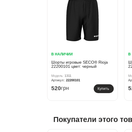
В НАЛИЧИИ
В
Шорты игровые SECO® Rioja
Ш
22200101 цвет: черный
2
1311
22200101
520
грн
5
Купить
Покупатели этого то