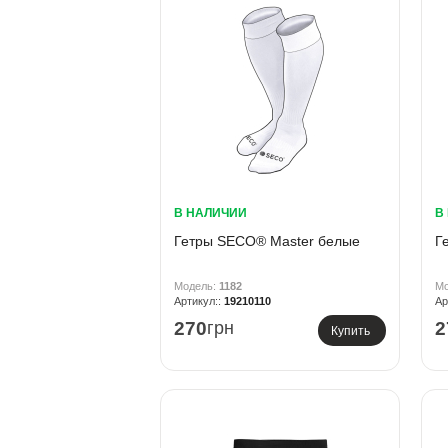
В НАЛИЧИИ
В
Гетры SECO® Master белые
Г
1182
19210110
270
грн
2
Купить