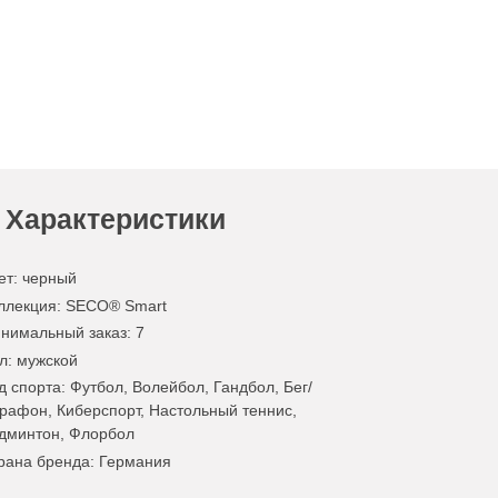
Характеристики
ет
:
черный
ллекция
: SECO® Smart
нимальный заказ
: 7
л
: мужской
д спорта
: Футбол, Волейбол, Гандбол, Бег/
рафон, Киберспорт, Настольный теннис,
дминтон, Флорбол
рана бренда
: Германия