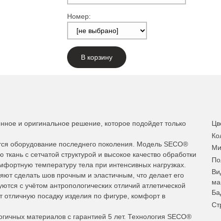
Номер:
В корзину
нное и оригинальное решение, которое подойдет только
Цв
Ко
тся оборудование последнего поколения. Модель SECO®
Ми
 ткань с сетчатой структурой и высокое качество обработки
По
омфортную температуру тела при интенсивных нагрузках.
Ви
ют сделать шов прочным и эластичным, что делает его
ма
уются с учётом антропологических отличий атлетической
Ба
т отличную посадку изделия по фигуре, комфорт в
Ст
огичных материалов с гарантией 5 лет. Технология SECO®