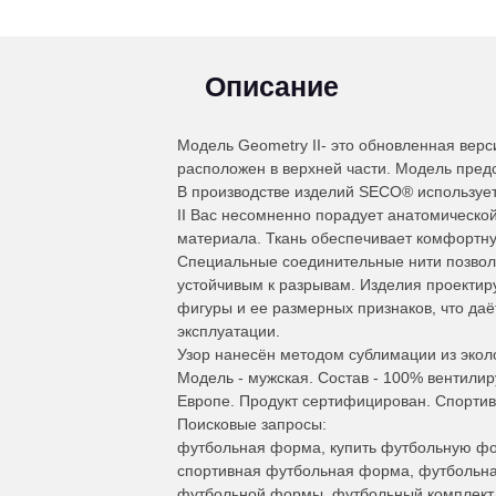
Описание
Модель Geometry II- это обновленная верс
расположен в верхней части. Модель предс
В производстве изделий SECO® используе
II Вас несомненно порадует анатомическо
материала. Ткань обеспечивает комфортну
Специальные соединительные нити позволя
устойчивым к разрывам. Изделия проектир
фигуры и ее размерных признаков, что даё
эксплуатации.
Узор нанесён методом сублимации из эколо
Модель - мужская. Состав - 100% вентили
Европе. Продукт сертифицирован. Спортив
Поисковые запросы:
футбольная форма, купить футбольную фо
спортивная футбольная форма, футбольная
футбольной формы, футбольный комплект