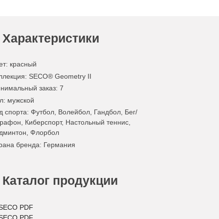
Характеристики
ет
:
красный
ллекция
: SECO® Geometry II
нимальный заказ
: 7
л
: мужской
д спорта
: Футбол, Волейбол, Гандбол, Бег/
рафон, Киберспорт, Настольный теннис,
дминтон, Флорбол
рана бренда
: Германия
Каталог продукции