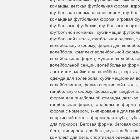
команды, детская футбольная форма, взр
футбольная форма с нанесением, футбол
командная футбольная форма, игровая ф
футбольные футболки, футбольные шорты,
футбольной команды, сублимация футболь
футбольной школы, футбольная одежда, эк
волейбольную форму, форма для волейбол
волейбола, комплект волейбольной формы
волейбольная форма, мужская волейболь
волейбольной секции, волейбольная форм
логотипом, майки для волейбола, шорты д
одежда для волейбола, сублимационная в
волейболистов, форма спортивной школы,
гандбольную форму, форма для гандбола, 
форма для гандбольной команды, детская
гандбольная форма, гандбольная форма на
форма с номером, экипирование для гандб
спортивной школы, форма для клуба, субл
для турниров, Беговая форма, беговая фо
бега, экипировка для бега, мужская бегов
комплект для бега, спортивная одежда дл