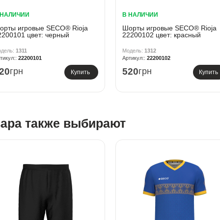
 НАЛИЧИИ
В НАЛИЧИИ
орты игровые SECO® Rioja
Шорты игровые SECO® Rioja
2200101 цвет: черный
22200102 цвет: красный
1311
1312
22200101
22200102
20
грн
520
грн
Купить
Купить
вара также выбирают