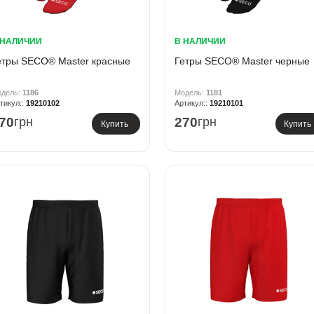
 НАЛИЧИИ
В НАЛИЧИИ
етры SECO® Master красные
Гетры SECO® Master черные
1186
1181
19210102
19210101
70
грн
270
грн
Купить
Купить