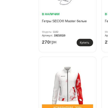
В НАЛИЧИИ
В
Гетры SECO® Master белые
Г
1182
19210110
270
грн
2
Купить
КОМАНДАМ -20%