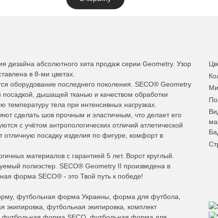
ия дизайна абсолютного хита продаж серии Geometry. Узор
Цв
тавлена в 8-ми цветах.
Ко
тся оборудование последнего поколения. SECO® Geometry
Ми
й посадкой, дышащей тканью и качеством обработки
По
ю температуру тела при интенсивных нагрузках.
Ви
ют сделать шов прочным и эластичным, что делает его
ма
уются с учётом антропологических отличий атлетической
Ба
т отличную посадку изделия по фигуре, комфорт в
Ст
гичных материалов с гарантией 5 лет. Ворот круглый.
руемый полиэстер. SECO® Geometry II произведена в
ная форма SECO® - это Твой путь к победе!
рму, футбольная форма Украины, форма для футбола,
 экипировка, футбольная экипировка, комплект
, футбольная форма SECO, футбольная форма для