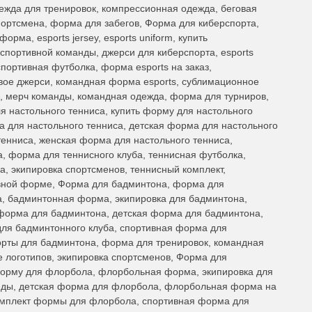
дежда для тренировок, компрессионная одежда, беговая
портсмена, форма для забегов, Форма для киберспорта,
рма, esports jersey, esports uniform, купить
портивной команды, джерси для киберспорта, esports
спортивная футболка, форма esports на заказ,
вое джерси, командная форма esports, сублимационное
, мерч команды, командная одежда, форма для турниров,
я настольного тенниса, купить форму для настольного
а для настольного тенниса, детская форма для настольного
тенниса, женская форма для настольного тенниса,
, форма для теннисного клуба, теннисная футболка,
а, экипировка спортсменов, теннисный комплект,
вной форме, Форма для бадминтона, форма для
а, бадминтонная форма, экипировка для бадминтона,
форма для бадминтона, детская форма для бадминтона,
ля бадминтонного клуба, спортивная форма для
орты для бадминтона, форма для тренировок, командная
 логотипов, экипировка спортсменов, Форма для
орму для флорбола, флорбольная форма, экипировка для
ды, детская форма для флорбола, флорбольная форма на
омплект формы для флорбола, спортивная форма для