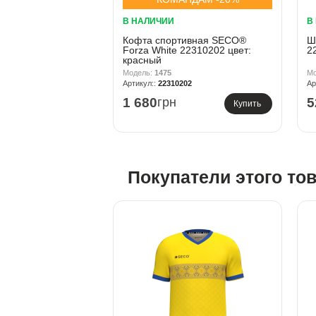
В НАЛИЧИИ
В
Кофта спортивная SECO®
Ш
Forza White 22310202 цвет:
2
красный
1475
22310202
1 680
грн
5
Купить
Покупатели этого то