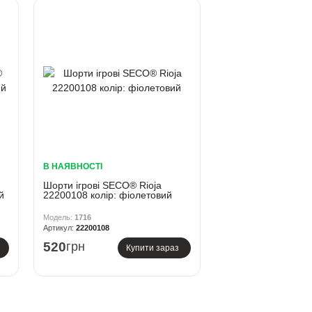
В НАЯВНОСТІ
Шорти ігрові SECO® Rioja
й
22200108 колiр: фіолетовий
1716
22200108
520
грн
Купити зараз