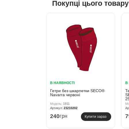
Покупці цього товар
В НАЯВНОСТІ
В
Гетри без шкарпетки SECO®
Т
Navarra червоні
S
2
1911
23210202
240
грн
7
Купити зараз