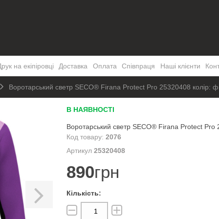
Друк на екіпіровці
Доставка
Оплата
Співпраця
Наші клієнти
Кон
Воротарський светр SECO® Firana Protect Pro 25320408 колiр: ф
В НАЯВНОСТІ
Воротарський светр SECO® Firana Protect Pro 
2076
25320408
890
грн