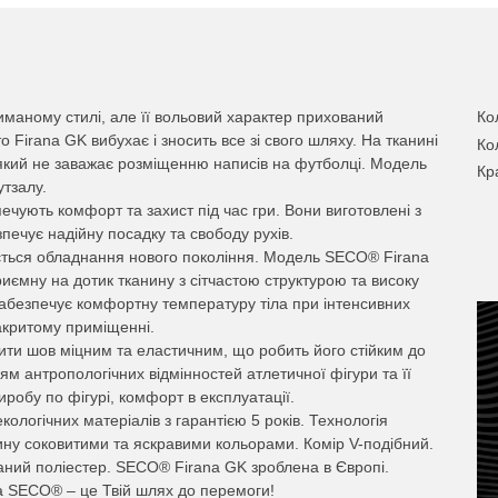
иманому стилі, але її вольовий характер прихований
Ко
 Firana GK вибухає і зносить все зі свого шляху. На тканині
Ко
який не заважає розміщенню написів на футболці. Модель
Кр
тзалу.
ечують комфорт та захист під час гри. Вони виготовлені з
печує надійну посадку та свободу рухів.
ється обладнання нового покоління. Модель SECO® Firana
риємну на дотик тканину з сітчастою структурою та високу
 забезпечує комфортну температуру тіла при інтенсивних
закритому приміщенні.
ити шов міцним та еластичним, що робить його стійким до
м антропологічних відмінностей атлетичної фігури та її
иробу по фігурі, комфорт в експлуатації.
кологічних матеріалів з гарантією 5 років. Технологія
ну соковитими та яскравими кольорами. Комір V-подібний.
аний поліестер. SECO® Firana GK зроблена в Європі.
 SECO® – це Твій шлях до перемоги!