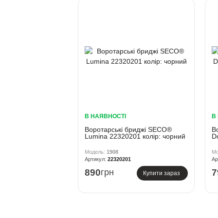
В НАЯВНОСТІ
В
Воротарські бриджі SECO®
В
Lumina 22320201 колiр: чорний
D
1908
22320201
890
грн
7
Купити зараз