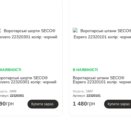
 НАЯВНОСТІ
В НАЯВНОСТІ
оротарські шорти SECO®
Воротарські штани SECO®
overo 22320301 колiр: чорний
Espero 22320101 колiр: чорни
1909
1907
22320301
22320101
90
грн
1 480
грн
Купити зараз
Купити зараз