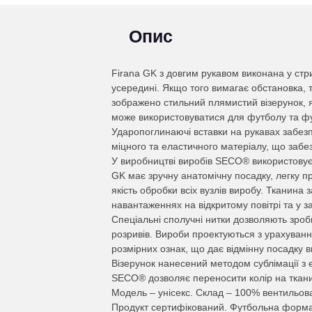
Опис
Firana GK з довгим рукавом виконана у стр
усередині. Якщо того вимагає обстановка, то
зображено стильний плямистий візерунок, 
може використовуватися для футболу та фу
Ударопоглинаючі вставки на рукавах забезп
міцного та еластичного матеріалу, що забез
У виробництві виробів SECO® використову
GK має зручну анатомічну посадку, легку п
якість обробки всіх вузлів виробу. Тканина
навантаженнях на відкритому повітрі та у 
Спеціальні сполучні нитки дозволяють зроб
розривів. Вироби проектуються з урахування
розмірних ознак, що дає відмінну посадку в
Візерунок нанесений методом сублімації з е
SECO® дозволяє переносити колір на ткани
Модель – унісекс. Склад – 100% вентильов
Продукт сертифікований. Футбольна форма