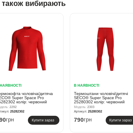
у також вибирають
 НАЯВНОСТІ
В НАЯВНОСТІ
ермокофта чоловіча/дитяча
Термоштани чоловічі/дитячі
ECO® Super Space Pro
SECO® Super Space Pro
5282302 колір: червоний
25280302 колір: червоний
2292
2303
25282302
25280302
90
грн
790
грн
Купити зараз
Купити зараз