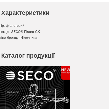
Характеристики
лір
:
фіолетовий
лекція
: SECO® Firana GK
аїна бренду
: Німеччина
Каталог продукції