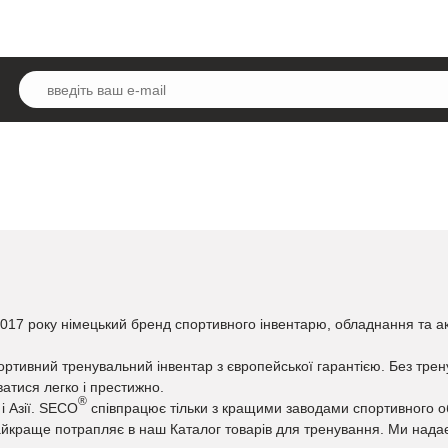
2017 року німецький бренд спортивного інвентарю, обладнання та ак
ортивний тренувальний інвентар з європейської гарантією. Без трен
атися легко і престижно.
®
і Азії. SECO
співпрацює тільки з кращими заводами спортивного о
 найкраще потрапляє в наш Каталог товарів для тренування. Ми над