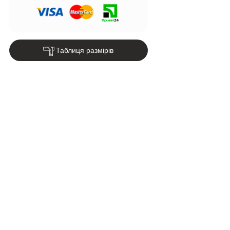
Таблиця размірів