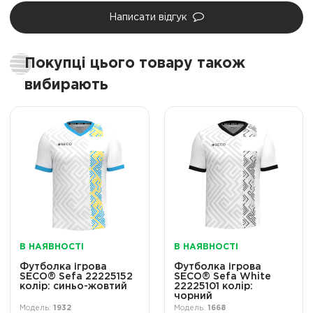
Написати відгук
Покупці цього товару також
вибирають
В НАЯВНОСТІ
В НАЯВНОСТІ
Футболка ігрова
Футболка ігрова
SECO® Sefa 22225152
SECO® Sefa White
колiр: синьо-жовтий
22225101 колiр:
чорний
1932
1668