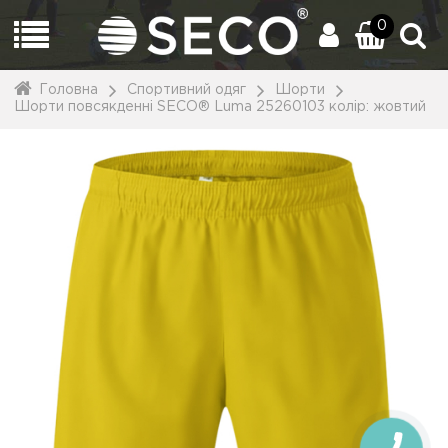
0
Головна
Спортивний одяг
Шорти
Шорти повсякденні SECO® Luma 25260103 колiр: жовтий