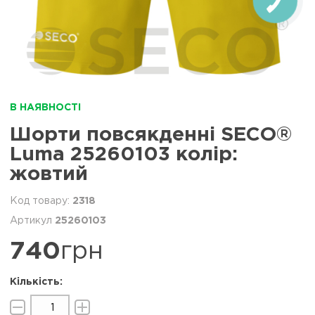
В НАЯВНОСТІ
Шорти повсякденні SECO®
Luma 25260103 колiр:
жовтий
2318
25260103
740
грн