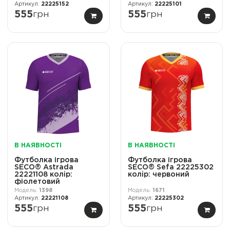
22225152
22225101
555
грн
555
грн
В НАЯВНОСТІ
В НАЯВНОСТІ
Футболка ігрова
Футболка ігрова
SECO® Astrada
SECO® Sefa 22225302
22221108 колiр:
колiр: червоний
фіолетовий
1398
1671
22221108
22225302
555
грн
555
грн