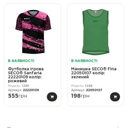
В НАЯВНОСТІ
В НАЯВНОСТІ
Футболка ігрова
Манишка SECO® Fina
SECO® Sanfaria
22050107 колiр:
22220109 колір:
зелений
рожевий
1295
1298
22220109
22050107
555
грн
198
грн