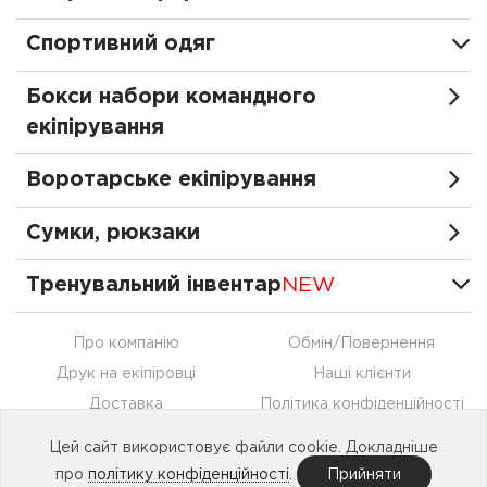
Спортивний одяг
Бокси набори командного
екіпірування
Воротарське екіпірування
Сумки, рюкзаки
Тренувальний інвентар
NEW
Про компанію
Обмін/Повернення
Друк на екіпіровці
Наші клієнти
Доставка
Політика конфіденційності
Оплата
Контакти
Цей сайт використовує файли cookie. Докладніше
Співпраця
про
політику конфіденційності
.
Прийняти