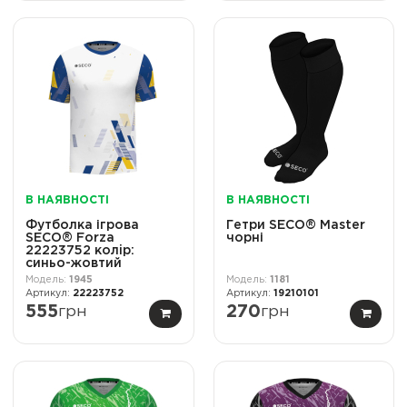
В НАЯВНОСТІ
В НАЯВНОСТІ
Футболка ігрова
Гетри SECO® Master
SECO® Forza
чорні
22223752 колiр:
синьо-жовтий
1945
1181
22223752
19210101
555
грн
270
грн