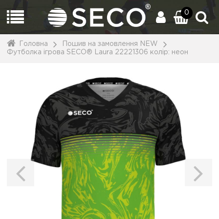
0
Головна
Пошив на замовлення NEW
Футболка ігрова SECO® Laura 22221306 колiр: неон