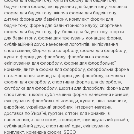
форма для бадмінтону, купити форму для бадмінтону,
бадмінтонна форма, екіпірування для бадмінтону, чоловіча
форма для бадмінтону, жіноча форма для бадмінтону,
дитяча форма для бадмінтону, комплект форми для
бадмінтону, форма для бадмінтонного клубу, спортивна
форма для бадмінтону, футболка для бадмінтону, шорти
для бадмінтону, форма для тренувань, командна форма,
сублімаційний друк, нанесення логотипів, екіпірування
спортсменів, Форма для флорболу, форма для флорболу,
купити форму для флорболу, флорбольна форма,
екіпірування для флорболу, форма для флорбольної
команди, дитяча форма для флорболу, флорбольна форма
на замовлення, командна форма для флорболу, комплект
форми для флорболу, спортивна форма для флорболу,
футболка для флорболу, шорти для флорболу, форма для
спортивної школи, сублімаційна форма, нанесення номерів,
екіпірування флорбольної команди, купити, ціна, замовити,
виробник, український виробник, інтернет-магазин,
доставка по Україні, гуртом, оптом, для команди, з
нанесенням, з логотипом, з номером, індивідуальний дизайн,
сублімаційний друк, спортивний одяг, екіпірування,
комплект, командна форма, SECO.