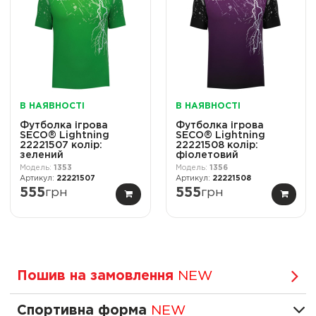
В НАЯВНОСТІ
В НАЯВНОСТІ
Футболка ігрова
Футболка ігрова
SECO® Lightning
SECO® Lightning
22221507 колiр:
22221508 колiр:
зелений
фіолетовий
1353
1356
22221507
22221508
555
грн
555
грн
Пошив на замовлення
NEW
Спортивна форма
NEW