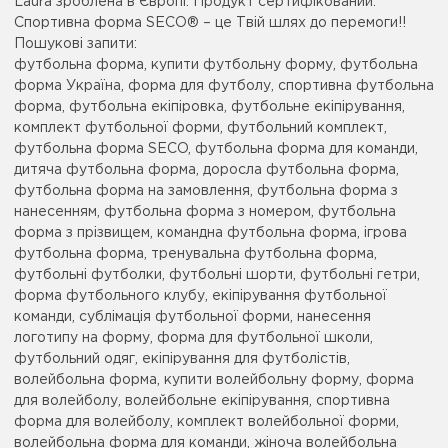
Laura зроблена в Європі. Продукт сертифікований.
Спортивна форма SECO® – це Твій шлях до перемоги!!
Пошукові запити:
футбольна форма, купити футбольну форму, футбольна
форма Україна, форма для футболу, спортивна футбольна
форма, футбольна екіпіровка, футбольне екіпірування,
комплект футбольної форми, футбольний комплект,
футбольна форма SECO, футбольна форма для команди,
дитяча футбольна форма, доросла футбольна форма,
футбольна форма на замовлення, футбольна форма з
нанесенням, футбольна форма з номером, футбольна
форма з прізвищем, командна футбольна форма, ігрова
футбольна форма, тренувальна футбольна форма,
футбольні футболки, футбольні шорти, футбольні гетри,
форма футбольного клубу, екіпірування футбольної
команди, сублімація футбольної форми, нанесення
логотипу на форму, форма для футбольної школи,
футбольний одяг, екіпірування для футболістів,
волейбольна форма, купити волейбольну форму, форма
для волейболу, волейбольне екіпірування, спортивна
форма для волейболу, комплект волейбольної форми,
волейбольна форма для команди, жіноча волейбольна