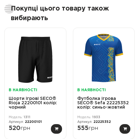
Покупці цього товару також
вибирають
В НАЯВНОСТІ
В НАЯВНОСТІ
Шорти ігрові SECO®
Футболка ігрова
Rioja 22200101 колiр:
SECO® Sefa 22225352
чорний
колiр: синьо-жовтий
1311
1933
22200101
22225352
520
грн
555
грн