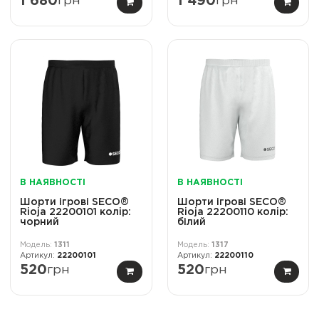
1 680
грн
1 490
грн
В НАЯВНОСТІ
В НАЯВНОСТІ
Шорти ігрові SECO®
Шорти ігрові SECO®
Rioja 22200101 колiр:
Rioja 22200110 колiр:
чорний
білий
1311
1317
22200101
22200110
520
грн
520
грн