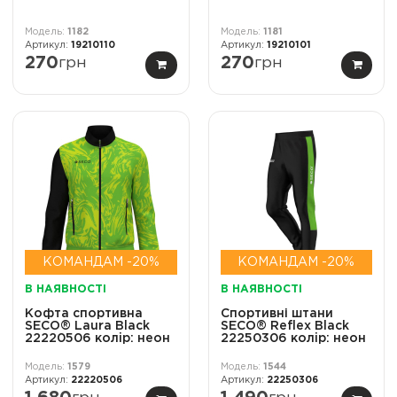
1182
1181
19210110
19210101
270
грн
270
грн
КОМАНДАМ -20%
КОМАНДАМ -20%
В НАЯВНОСТІ
В НАЯВНОСТІ
Кофта спортивна
Спортивні штани
SECO® Laura Black
SECO® Reflex Black
22220506 колiр: неон
22250306 колiр: неон
1579
1544
22220506
22250306