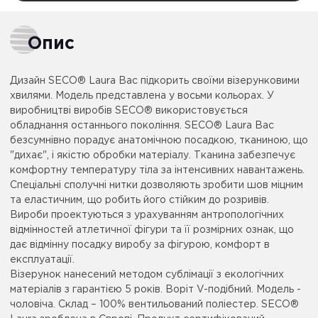
Опис
Дизайн SECO® Laura Вас підкорить своїми візерунковими
хвилями. Модель представлена ​​у восьми кольорах. У
виробництві виробів SECO® використовується
обладнання останнього покоління. SECO® Laura Вас
безсумнівно порадує анатомічною посадкою, тканиною, що
"дихає", і якістю обробки матеріалу. Тканина забезпечує
комфортну температуру тіла за інтенсивних навантажень.
Спеціальні сполучні нитки дозволяють зробити шов міцним
та еластичним, що робить його стійким до розривів.
Вироби проектуються з урахуванням антропологічних
відмінностей атлетичної фігури та її розмірних ознак, що
дає відмінну посадку виробу за фігурою, комфорт в
експлуатації.
Візерунок нанесений методом сублімації з екологічних
матеріалів з гарантією 5 років. Воріт V-подібний. Модель -
чоловіча. Склад – 100% вентильований поліестер. SECO®