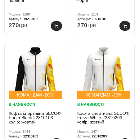
червоні
чорні
1186
1181
19210102
19210101
270
грн
270
грн
КОМАНДАМ -20%
КОМАНДАМ -20%
В НАЯВНОСТІ
В НАЯВНОСТІ
Кофта спортивна SECO®
Кофта спортивна SECO®
Forza Black 22310103
Forza White 22310203
колiр: жовтий
колiр: жовтий
1464
1474
22310103
22310203