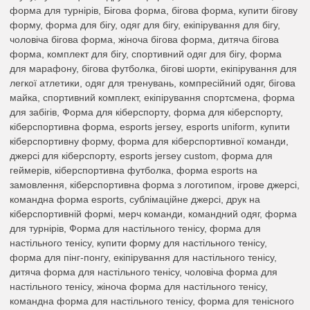
форма для турнірів, Бігова форма, бігова форма, купити бігову
форму, форма для бігу, одяг для бігу, екіпірування для бігу,
чоловіча бігова форма, жіноча бігова форма, дитяча бігова
форма, комплект для бігу, спортивний одяг для бігу, форма
для марафону, бігова футболка, бігові шорти, екіпірування для
легкої атлетики, одяг для тренувань, компресійний одяг, бігова
майка, спортивний комплект, екіпірування спортсмена, форма
для забігів, Форма для кіберспорту, форма для кіберспорту,
кіберспортивна форма, esports jersey, esports uniform, купити
кіберспортивну форму, форма для кіберспортивної команди,
джерсі для кіберспорту, esports jersey custom, форма для
геймерів, кіберспортивна футболка, форма esports на
замовлення, кіберспортивна форма з логотипом, ігрове джерсі,
командна форма esports, сублімаційне джерсі, друк на
кіберспортивній формі, мерч команди, командний одяг, форма
для турнірів, Форма для настільного тенісу, форма для
настільного тенісу, купити форму для настільного тенісу,
форма для пінг-понгу, екіпірування для настільного тенісу,
дитяча форма для настільного тенісу, чоловіча форма для
настільного тенісу, жіноча форма для настільного тенісу,
командна форма для настільного тенісу, форма для тенісного