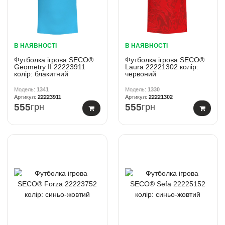
В НАЯВНОСТІ
В НАЯВНОСТІ
Футболка ігрова SECO®
Футболка ігрова SECO®
Geometry II 22223911
Laura 22221302 колiр:
колiр: блакитний
червоний
1341
1330
22223911
22221302
555
грн
555
грн