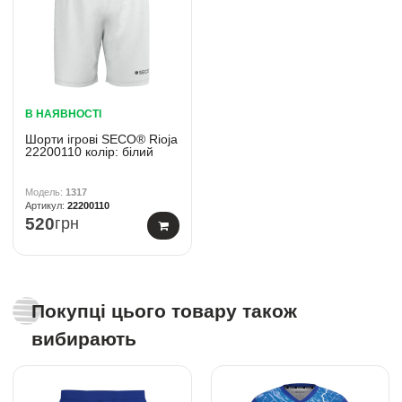
В НАЯВНОСТІ
Шорти ігрові SECO® Rioja
22200110 колiр: білий
1317
22200110
520
грн
Покупці цього товару також
вибирають