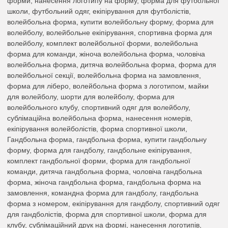
форми, нанесення логотипу на форму, форма для футбольної
школи, футбольний одяг, екіпірування для футболістів,
волейбольна форма, купити волейбольну форму, форма для
волейболу, волейбольне екіпірування, спортивна форма для
волейболу, комплект волейбольної форми, волейбольна
форма для команди, жіноча волейбольна форма, чоловіча
волейбольна форма, дитяча волейбольна форма, форма для
волейбольної секції, волейбольна форма на замовлення,
форма для ліберо, волейбольна форма з логотипом, майки
для волейболу, шорти для волейболу, форма для
волейбольного клубу, спортивний одяг для волейболу,
сублімаційна волейбольна форма, нанесення номерів,
екіпірування волейболістів, форма спортивної школи,
Гандбольна форма, гандбольна форма, купити гандбольну
форму, форма для гандболу, гандбольне екіпірування,
комплект гандбольної форми, форма для гандбольної
команди, дитяча гандбольна форма, чоловіча гандбольна
форма, жіноча гандбольна форма, гандбольна форма на
замовлення, командна форма для гандболу, гандбольна
форма з номером, екіпірування для гандболу, спортивний одяг
для гандболістів, форма для спортивної школи, форма для
клубу, сублімаційний друк на формі, нанесення логотипів,