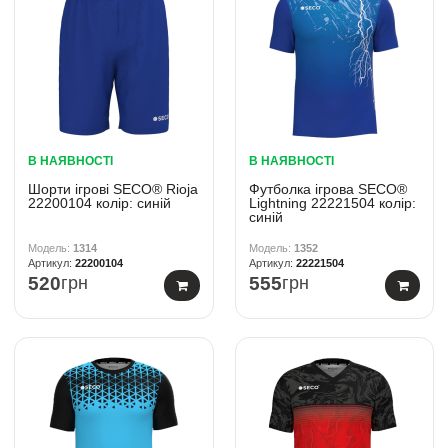
В НАЯВНОСТІ
В НАЯВНОСТІ
Шорти ігрові SECO® Rioja
Футболка ігрова SECO®
22200104 колiр: синій
Lightning 22221504 колiр:
синій
1314
1352
22200104
22221504
520
грн
555
грн