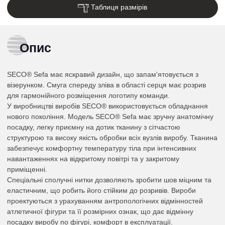
Таблиця размірів
Опис
SECO® Sefa має яскравий дизайн, що запам'ятовується з
візерунком. Смуга спереду зліва в області серця має розрив
для гармонійного розміщення логотипу команди.
У виробництві виробів SECO® використовується обладнання
нового покоління. Модель SECO® Sefa має зручну анатомічну
посадку, легку приємну на дотик тканину з сітчастою
структурою та високу якість обробки всіх вузлів виробу. Тканина
забезпечує комфортну температуру тіла при інтенсивних
навантаженнях на відкритому повітрі та у закритому
приміщенні.
Спеціальні сполучні нитки дозволяють зробити шов міцним та
еластичним, що робить його стійким до розривів. Вироби
проектуються з урахуванням антропологічних відмінностей
атлетичної фігури та її розмірних ознак, що дає відмінну
посадку виробу по фігурі, комфорт в експлуатації.