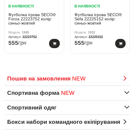
В НАЯВНОСТІ
В НАЯВНОСТІ
Футболка ігрова SECO®
Футболка ігрова SECO®
Forza 22223752 колiр:
Sefa 22225152 колiр:
синьо-жовтий
синьо-жовтий
1945
1932
22223752
22225152
555
грн
555
грн
Пошив на замовлення
NEW
Спортивна форма
NEW
Спортивний одяг
Бокси набори командного екіпірування