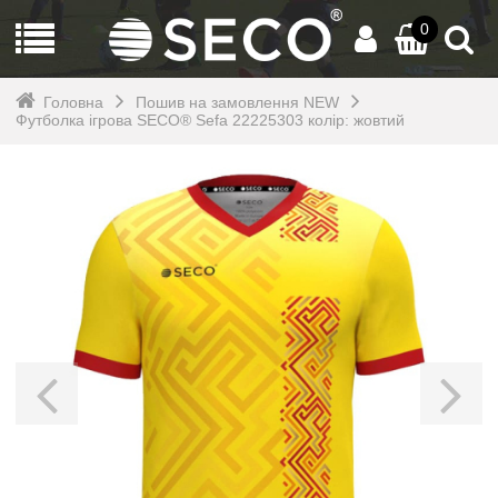
0
Головна
Пошив на замовлення NEW
Футболка ігрова SECO® Sefa 22225303 колiр: жовтий