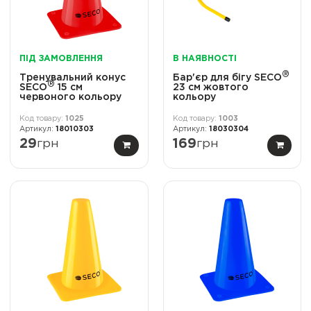
ПІД ЗАМОВЛЕННЯ
В НАЯВНОСТІ
®
Тренувальний конус
Бар'єр для бігу SECO
®
SECO
15 см
23 см жовтого
червоного кольору
кольору
1025
1003
18010303
18030304
29
грн
169
грн