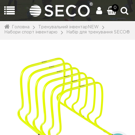
0
Головна
Тренувальний інвентарNEW
Набори спорт інвентарю
Набір для тренування SECO®